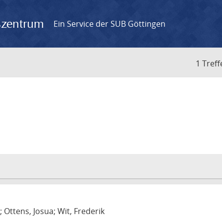
gszentrum
Ein Service der SUB Göttingen
1 Treff
m
; Ottens, Josua; Wit, Frederik