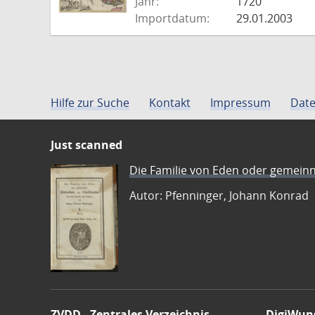
Jahr:
1720
Importdatum:
29.01.2003
Hilfe zur Suche
Kontakt
Impressum
Date
Just scanned
Die Familie von Eden oder gemeinn
Autor: Pfenninger, Johann Konrad
ZVDD - Zentrales Verzeichnis
DigiWun