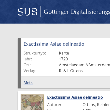
Göttinger Digitalisierun
Exactissima Asiae delineatio
Strukturtyp:
Karte
Jahr:
1720
Ort:
Amstelaedami//Amsterda
Verlag:
R. & I. Ottens
Mets
Exactissima Asiae delineatio
Autoren
Ottens, Reinier