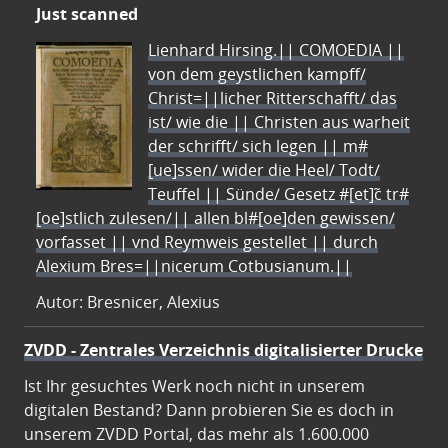
Just scanned
Lienhard Hirsing.|| COMOEDIA ||
von dem geystlichen kampff/
Christ=||licher Ritterschafft/ das
ist/ wie die || Christen aus warheit
der schrifft/ sich legen || m#
[ue]ssen/ wider die Heel/ Todt/
Teuffel || Sünde/ Gesetz #[et]c̃ tr#
[oe]stlich zulesen/|| allen bl#[oe]den gewissen/
vorfasset || vnd Reymweis gestellet || durch
Alexium Bres=||nicerum Cotbusianum.||
Autor: Bresnicer, Alexius
ZVDD - Zentrales Verzeichnis digitalisierter Drucke
Ist Ihr gesuchtes Werk noch nicht in unserem
digitalen Bestand? Dann probieren Sie es doch in
unserem ZVDD Portal, das mehr als 1.600.000