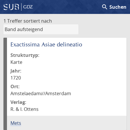
search
Suchen
GDZ
1 Treffer
sortiert nach
Exactissima Asiae delineatio
Strukturtyp:
Karte
Jahr:
1720
Ort:
Amstelaedami//Amsterdam
Verlag:
R. & I. Ottens
Mets