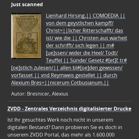
Just scanned
Lienhard Hirsing.|| COMOEDIA ||
von dem geystlichen kampff/
Christ=||licher Ritterschafft/ das
ist/ wie die || Christen aus warheit
der schrifft/ sich legen || m#
[ue]ssen/ wider die Heel/ Todt/
Teuffel || Sünde/ Gesetz #[et]c̃ tr#
[oe]stlich zulesen/|| allen bl#[oe]den gewissen/
vorfasset || vnd Reymweis gestellet || durch
Alexium Bres=||nicerum Cotbusianum.||
Autor: Bresnicer, Alexius
ZVDD - Zentrales Verzeichnis digitalisierter Drucke
Ist Ihr gesuchtes Werk noch nicht in unserem
digitalen Bestand? Dann probieren Sie es doch in
unserem ZVDD Portal, das mehr als 1.600.000