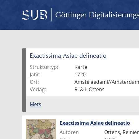
Göttinger Digitalisierun
Exactissima Asiae delineatio
Strukturtyp:
Karte
Jahr:
1720
Ort:
Amstelaedami//Amsterda
Verlag:
R. & I. Ottens
Mets
Exactissima Asiae delineatio
Autoren
Ottens, Reinier