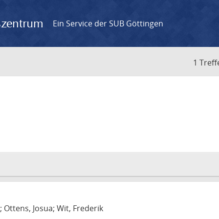
gszentrum
Ein Service der SUB Göttingen
1 Treff
m
; Ottens, Josua; Wit, Frederik