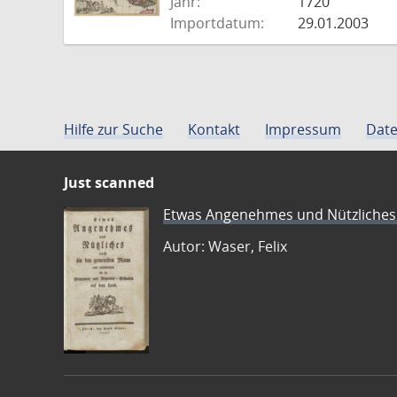
Jahr:
1720
Importdatum:
29.01.2003
Hilfe zur Suche
Kontakt
Impressum
Date
Just scanned
Etwas Angenehmes und Nützliches 
Autor: Waser, Felix