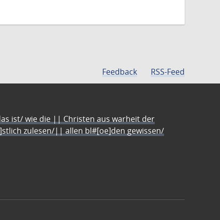
Feedback
RSS-Feed
s ist/ wie die || Christen aus warheit der
e]stlich zulesen/|| allen bl#[oe]den gewissen/