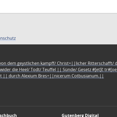
nschutz
n dem geystlichen kampff/ Christ=||licher Ritterschafft/ da
 wider die Heel/ Todt/ Teuffel || Sünde/ Gesetz #[et]c̃ tr#[o
let || durch Alexium Bres=||nicerum Cotbusianum.||
schbuch
Gutenberg Digital