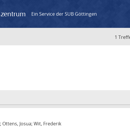
gszentrum
Ein Service der SUB Göttingen
1 Treff
m
; Ottens, Josua; Wit, Frederik