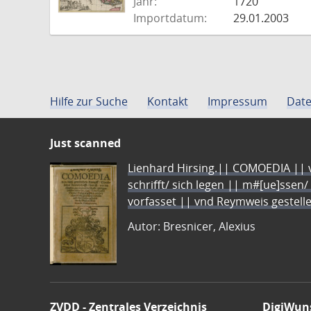
Jahr:
1720
Importdatum:
29.01.2003
Hilfe zur Suche
Kontakt
Impressum
Date
Just scanned
Lienhard Hirsing.|| COMOEDIA || vo
schrifft/ sich legen || m#[ue]ssen/
vorfasset || vnd Reymweis gestel
Autor: Bresnicer, Alexius
ZVDD - Zentrales Verzeichnis
DigiWun