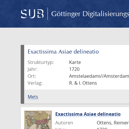
Göttinger Digitalisierun
Exactissima Asiae delineatio
Strukturtyp:
Karte
Jahr:
1720
Ort:
Amstelaedami//Amsterda
Verlag:
R. & I. Ottens
Mets
Exactissima Asiae delineatio
Autoren
Ottens, Reinier