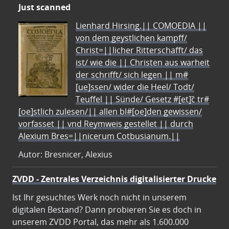
Just scanned
Lienhard Hirsing.|| COMOEDIA ||
von dem geystlichen kampff/
Christ=||licher Ritterschafft/ das
ist/ wie die || Christen aus warheit
der schrifft/ sich legen || m#
[ue]ssen/ wider die Heel/ Todt/
Teuffel || Sünde/ Gesetz #[et]c̃ tr#
[oe]stlich zulesen/|| allen bl#[oe]den gewissen/
vorfasset || vnd Reymweis gestellet || durch
Alexium Bres=||nicerum Cotbusianum.||
Autor: Bresnicer, Alexius
ZVDD - Zentrales Verzeichnis digitalisierter Drucke
Ist Ihr gesuchtes Werk noch nicht in unserem
digitalen Bestand? Dann probieren Sie es doch in
unserem ZVDD Portal, das mehr als 1.600.000