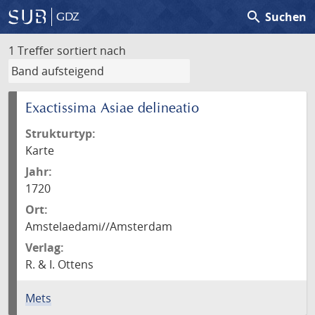
search
Suchen
GDZ
1 Treffer
sortiert nach
Exactissima Asiae delineatio
Strukturtyp:
Karte
Jahr:
1720
Ort:
Amstelaedami//Amsterdam
Verlag:
R. & I. Ottens
Mets