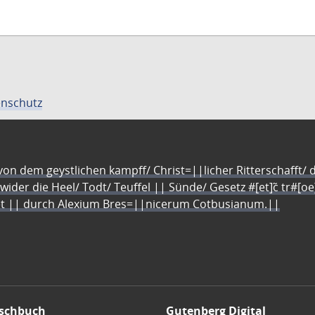
nschutz
n dem geystlichen kampff/ Christ=||licher Ritterschafft/ da
 wider die Heel/ Todt/ Teuffel || Sünde/ Gesetz #[et]c̃ tr#[o
let || durch Alexium Bres=||nicerum Cotbusianum.||
schbuch
Gutenberg Digital