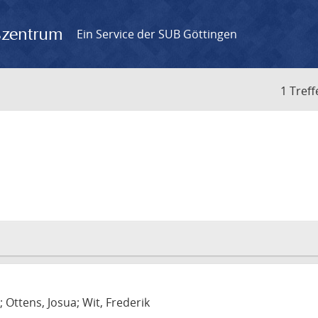
gszentrum
Ein Service der SUB Göttingen
1 Treff
m
; Ottens, Josua; Wit, Frederik