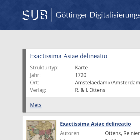
Göttinger Digitalisierun
Exactissima Asiae delineatio
Strukturtyp:
Karte
Jahr:
1720
Ort:
Amstelaedami//Amsterda
Verlag:
R. & I. Ottens
Mets
Exactissima Asiae delineatio
Autoren
Ottens, Reinier