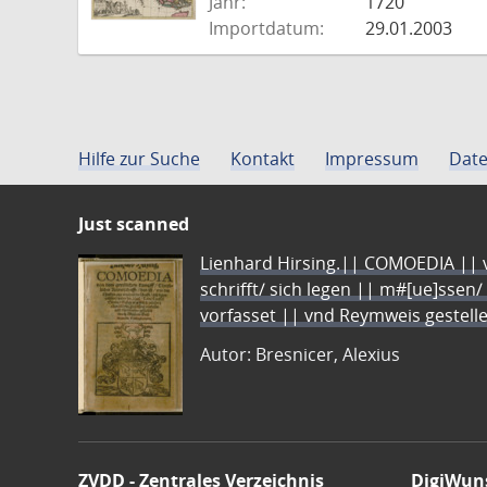
Jahr:
1720
Importdatum:
29.01.2003
Hilfe zur Suche
Kontakt
Impressum
Date
Just scanned
Lienhard Hirsing.|| COMOEDIA || vo
schrifft/ sich legen || m#[ue]ssen/
vorfasset || vnd Reymweis gestel
Autor: Bresnicer, Alexius
ZVDD - Zentrales Verzeichnis
DigiWun