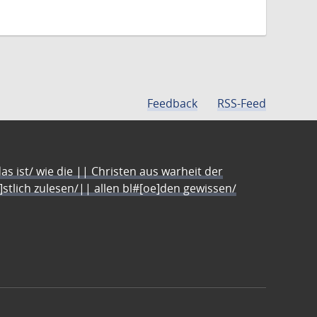
Feedback
RSS-Feed
s ist/ wie die || Christen aus warheit der
e]stlich zulesen/|| allen bl#[oe]den gewissen/