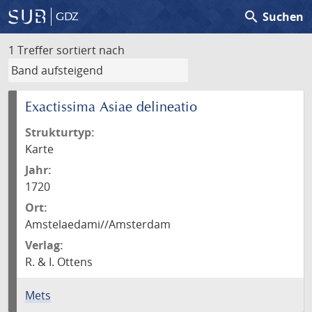
search
Suchen
GDZ
1 Treffer
sortiert nach
Exactissima Asiae delineatio
Strukturtyp:
Karte
Jahr:
1720
Ort:
Amstelaedami//Amsterdam
Verlag:
R. & I. Ottens
Mets