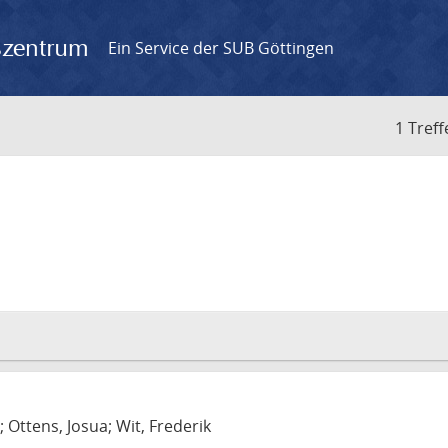
gszentrum
Ein Service der SUB Göttingen
1 Treff
m
; Ottens, Josua; Wit, Frederik