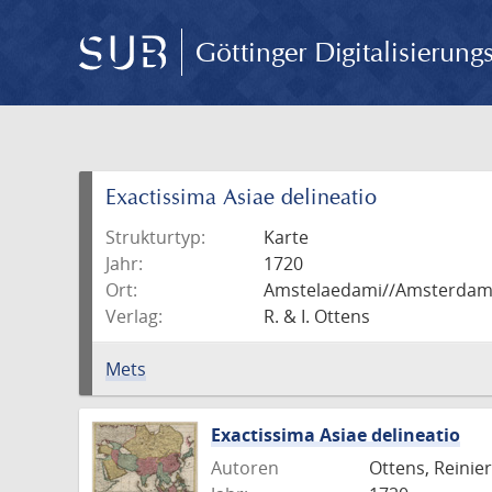
Göttinger Digitalisierun
Exactissima Asiae delineatio
Strukturtyp:
Karte
Jahr:
1720
Ort:
Amstelaedami//Amsterda
Verlag:
R. & I. Ottens
Mets
Exactissima Asiae delineatio
Autoren
Ottens, Reinier