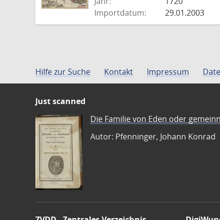
Jahr:
1720
Importdatum:
29.01.2003
Hilfe zur Suche
Kontakt
Impressum
Date
Just scanned
Die Familie von Eden oder gemeinn
Autor: Pfenninger, Johann Konrad
ZVDD - Zentrales Verzeichnis
DigiWun