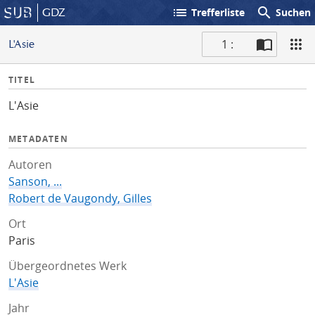
list
search
GDZ
Trefferliste
Suchen
1 :
L'Asie
S
I
TITEL
c
n
a
L'Asie
f
n
o
METADATEN
Autoren
Sanson, ...
Robert de Vaugondy, Gilles
Ort
Paris
Übergeordnetes Werk
L'Asie
Jahr