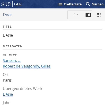
list
search
GDZ
Trefferliste
Suchen
1 :
L'Asie
S
I
TITEL
c
n
a
L'Asie
f
n
o
METADATEN
Autoren
Sanson, ...
Robert de Vaugondy, Gilles
Ort
Paris
Übergeordnetes Werk
L'Asie
Jahr