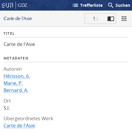
list
search
GDZ
Trefferliste
Suchen
1 :
Carte de l'Asie
S
I
TITEL
c
n
a
Carte de l'Asie
f
n
o
METADATEN
Autoren
Hérisson, ó.
Marie, P.
Bernard, A.
Ort
S.l.
Übergeordnetes Werk
Carte de l'Asie