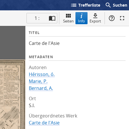
list
search
Trefferliste
Suchen
1 :
Seiten
Info
Export
I
TITEL
n
Carte de l'Asie
f
o
METADATEN
Autoren
Hérisson, ó.
Marie, P.
Bernard, A.
Ort
S.l.
Übergeordnetes Werk
Carte de l'Asie