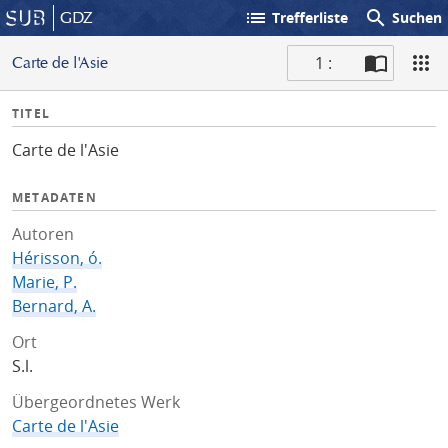
list
search
GDZ
Trefferliste
Suchen
1 :
Carte de l'Asie
S
I
TITEL
c
n
a
Carte de l'Asie
f
n
o
METADATEN
Autoren
Hérisson, ó.
Marie, P.
Bernard, A.
Ort
S.l.
Übergeordnetes Werk
Carte de l'Asie