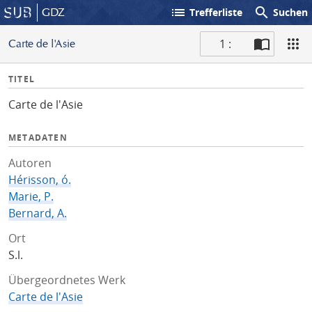
list
search
GDZ
Trefferliste
Suchen
1 :
Carte de l'Asie
S
I
TITEL
c
n
a
Carte de l'Asie
f
n
o
METADATEN
Autoren
Hérisson, ó.
Marie, P.
Bernard, A.
Ort
S.l.
Übergeordnetes Werk
Carte de l'Asie