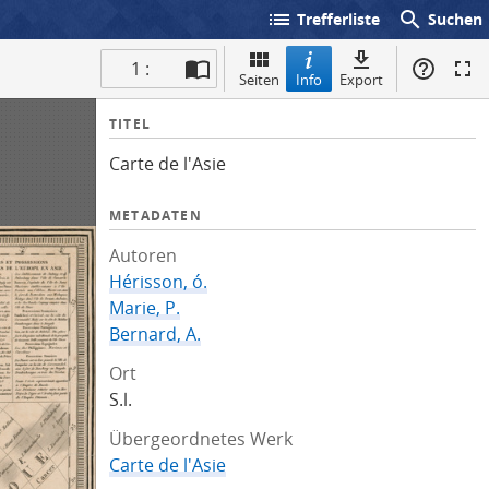
list
search
Trefferliste
Suchen
1 :
Seiten
Info
Export
I
TITEL
n
Carte de l'Asie
f
o
METADATEN
Autoren
Hérisson, ó.
Marie, P.
Bernard, A.
Ort
S.l.
Übergeordnetes Werk
Carte de l'Asie