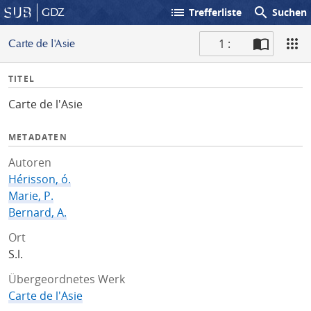
list
search
GDZ
Trefferliste
Suchen
1 :
Carte de l'Asie
S
I
TITEL
c
n
a
Carte de l'Asie
f
n
o
METADATEN
Autoren
Hérisson, ó.
Marie, P.
Bernard, A.
Ort
S.l.
Übergeordnetes Werk
Carte de l'Asie