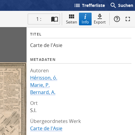
list
search
Trefferliste
Suchen
1 :
Seiten
Info
Export
I
TITEL
n
Carte de l'Asie
f
o
METADATEN
Autoren
Hérisson, ó.
Marie, P.
Bernard, A.
Ort
S.l.
Übergeordnetes Werk
Carte de l'Asie