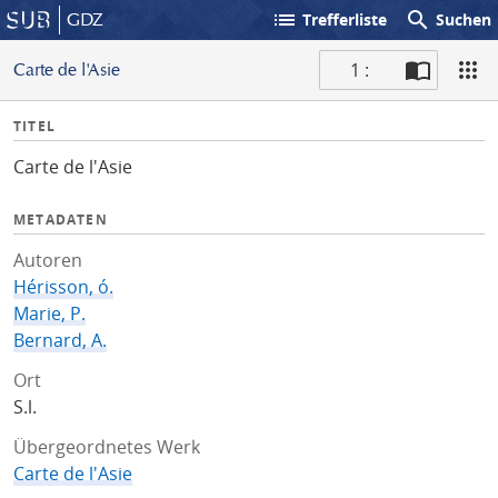
list
search
GDZ
Trefferliste
Suchen
1 :
Carte de l'Asie
S
I
TITEL
c
n
a
Carte de l'Asie
f
n
o
METADATEN
Autoren
Hérisson, ó.
Marie, P.
Bernard, A.
Ort
S.l.
Übergeordnetes Werk
Carte de l'Asie