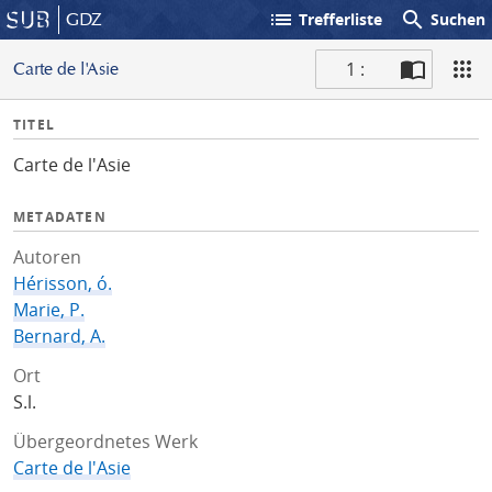
list
search
GDZ
Trefferliste
Suchen
1 :
Carte de l'Asie
S
I
TITEL
c
n
a
Carte de l'Asie
f
n
o
METADATEN
Autoren
Hérisson, ó.
Marie, P.
Bernard, A.
Ort
S.l.
Übergeordnetes Werk
Carte de l'Asie