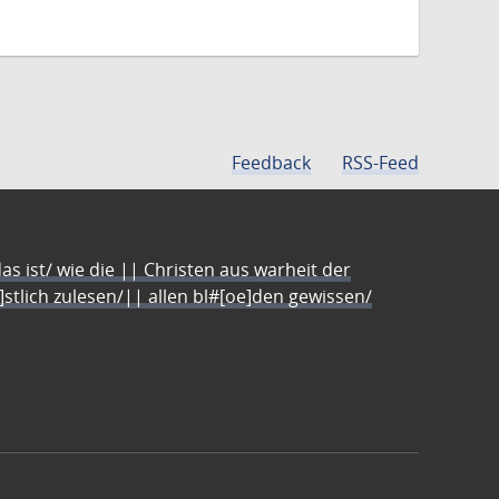
Feedback
RSS-Feed
s ist/ wie die || Christen aus warheit der
e]stlich zulesen/|| allen bl#[oe]den gewissen/