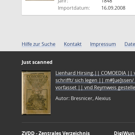
Jahr:
1848
Importdatum:
16.09.2008
Hilfe zur Suche
Kontakt
Impressum
Date
Just scanned
Lienhard Hirsing.|| COMOEDIA || vo
schrifft/ sich legen || m#[ue]ssen/
vorfasset || vnd Reymweis gestel
Autor: Bresnicer, Alexius
ZVDD - Zentrales Verzeichnis
DigiWun