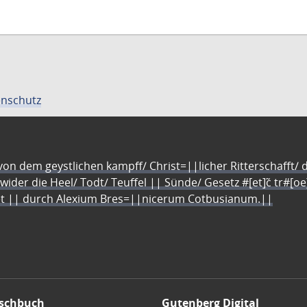
nschutz
n dem geystlichen kampff/ Christ=||licher Ritterschafft/ da
 wider die Heel/ Todt/ Teuffel || Sünde/ Gesetz #[et]c̃ tr#[o
let || durch Alexium Bres=||nicerum Cotbusianum.||
schbuch
Gutenberg Digital