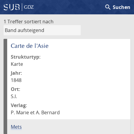
search
Suchen
GDZ
1 Treffer
sortiert nach
Carte de l'Asie
Strukturtyp:
Karte
Jahr:
1848
Ort:
S.l.
Verlag:
P. Marie et A. Bernard
Mets