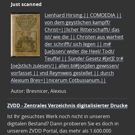
Just scanned
Lienhard Hirsing.|| COMOEDIA ||
von dem geystlichen kampff/
Christ=||licher Ritterschafft/ das
ist/ wie die || Christen aus warheit
der schrifft/ sich legen || m#
[ue]ssen/ wider die Heel/ Todt/
Teuffel || Sünde/ Gesetz #[et]c̃ tr#
[oe]stlich zulesen/|| allen bl#[oe]den gewissen/
vorfasset || vnd Reymweis gestellet || durch
Alexium Bres=||nicerum Cotbusianum.||
Autor: Bresnicer, Alexius
ZVDD - Zentrales Verzeichnis digitalisierter Drucke
Ist Ihr gesuchtes Werk noch nicht in unserem
digitalen Bestand? Dann probieren Sie es doch in
unserem ZVDD Portal, das mehr als 1.600.000