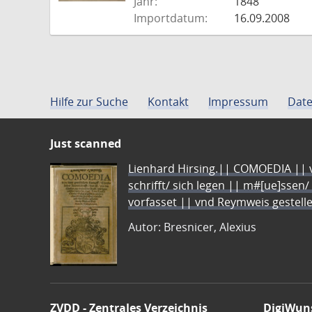
Jahr:
1848
Importdatum:
16.09.2008
Hilfe zur Suche
Kontakt
Impressum
Date
Just scanned
Lienhard Hirsing.|| COMOEDIA || vo
schrifft/ sich legen || m#[ue]ssen/
vorfasset || vnd Reymweis gestel
Autor: Bresnicer, Alexius
ZVDD - Zentrales Verzeichnis
DigiWun