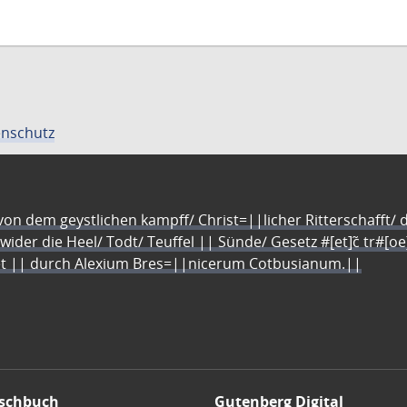
nschutz
n dem geystlichen kampff/ Christ=||licher Ritterschafft/ da
 wider die Heel/ Todt/ Teuffel || Sünde/ Gesetz #[et]c̃ tr#[o
let || durch Alexium Bres=||nicerum Cotbusianum.||
schbuch
Gutenberg Digital