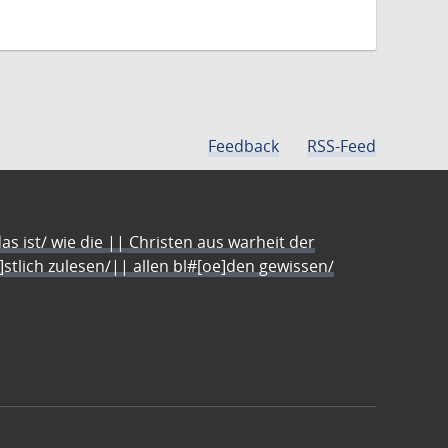
Feedback
RSS-Feed
s ist/ wie die || Christen aus warheit der
e]stlich zulesen/|| allen bl#[oe]den gewissen/