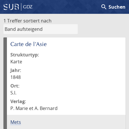
search
Suchen
GDZ
1 Treffer
sortiert nach
Carte de l'Asie
Strukturtyp:
Karte
Jahr:
1848
Ort:
S.l.
Verlag:
P. Marie et A. Bernard
Mets