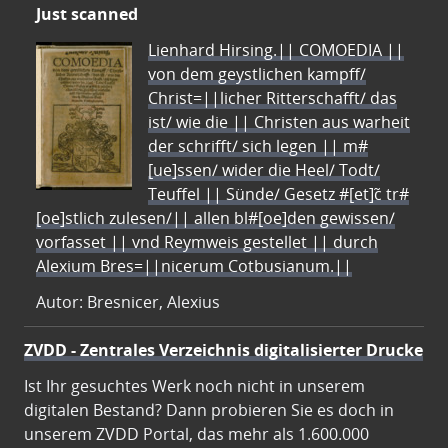
Just scanned
Lienhard Hirsing.|| COMOEDIA ||
von dem geystlichen kampff/
Christ=||licher Ritterschafft/ das
ist/ wie die || Christen aus warheit
der schrifft/ sich legen || m#
[ue]ssen/ wider die Heel/ Todt/
Teuffel || Sünde/ Gesetz #[et]c̃ tr#
[oe]stlich zulesen/|| allen bl#[oe]den gewissen/
vorfasset || vnd Reymweis gestellet || durch
Alexium Bres=||nicerum Cotbusianum.||
Autor: Bresnicer, Alexius
ZVDD - Zentrales Verzeichnis digitalisierter Drucke
Ist Ihr gesuchtes Werk noch nicht in unserem
digitalen Bestand? Dann probieren Sie es doch in
unserem ZVDD Portal, das mehr als 1.600.000