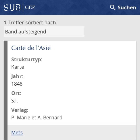
search
Suchen
GDZ
1 Treffer
sortiert nach
Carte de l'Asie
Strukturtyp:
Karte
Jahr:
1848
Ort:
S.l.
Verlag:
P. Marie et A. Bernard
Mets