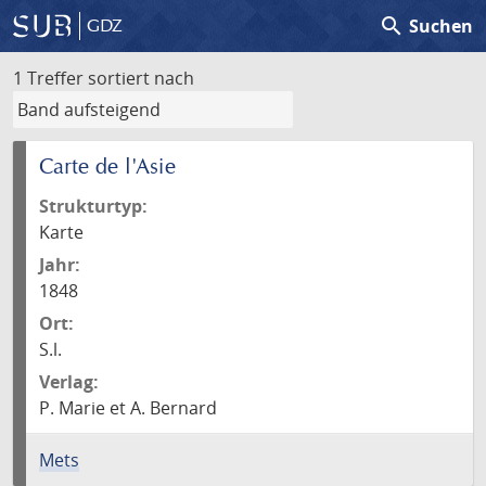
search
Suchen
GDZ
1 Treffer
sortiert nach
Carte de l'Asie
Strukturtyp:
Karte
Jahr:
1848
Ort:
S.l.
Verlag:
P. Marie et A. Bernard
Mets