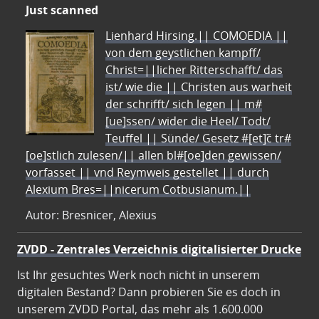
Just scanned
Lienhard Hirsing.|| COMOEDIA ||
von dem geystlichen kampff/
Christ=||licher Ritterschafft/ das
ist/ wie die || Christen aus warheit
der schrifft/ sich legen || m#
[ue]ssen/ wider die Heel/ Todt/
Teuffel || Sünde/ Gesetz #[et]c̃ tr#
[oe]stlich zulesen/|| allen bl#[oe]den gewissen/
vorfasset || vnd Reymweis gestellet || durch
Alexium Bres=||nicerum Cotbusianum.||
Autor: Bresnicer, Alexius
ZVDD - Zentrales Verzeichnis digitalisierter Drucke
Ist Ihr gesuchtes Werk noch nicht in unserem
digitalen Bestand? Dann probieren Sie es doch in
unserem ZVDD Portal, das mehr als 1.600.000