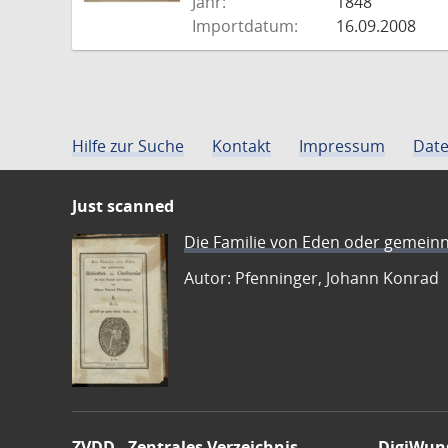
Jahr:
1848
Importdatum:
16.09.2008
Hilfe zur Suche
Kontakt
Impressum
Date
Just scanned
Die Familie von Eden oder gemeinn
Autor: Pfenninger, Johann Konrad
ZVDD - Zentrales Verzeichnis
DigiWun