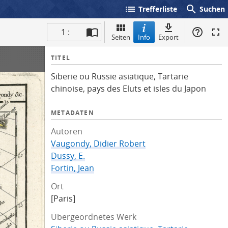
list
search
Trefferliste
Suchen
1 :
Seiten
Info
Export
I
TITEL
n
Siberie ou Russie asiatique, Tartarie
f
chinoise, pays des Eluts et isles du Japon
o
METADATEN
Autoren
Vaugondy, Didier Robert
Dussy, E.
Fortin, Jean
Ort
[Paris]
Übergeordnetes Werk