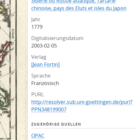
Siberie ou Russie asiatique, Tartarie
chinoise, pays des Eluts et isles du Japon
Jahr
1779
Digitalisierungsdatum
2003-02-05
Verlag
[Jean Fortin]
Sprache
Französisch
PURL
http://resolver.sub.uni-goettingen.de/purl?
PPN348199007
ZUGEHÖRIGE QUELLEN
OPAC