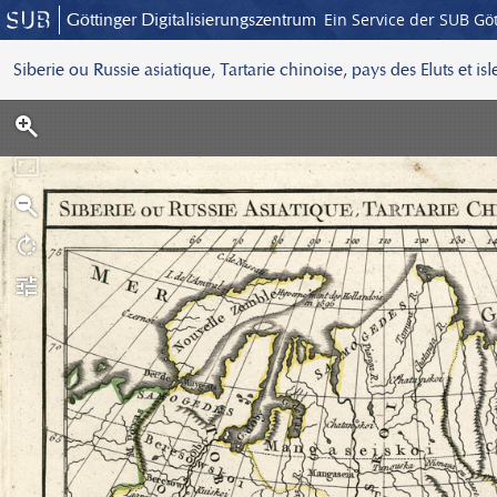
Göttinger Digitalisierungszentrum
Ein Service der SUB Gö
Siberie ou Russie asiatique, Tartarie chinoise, pays des Eluts et is
S
c
a
n