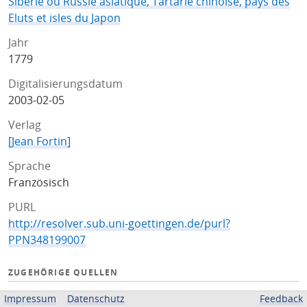
Siberie ou Russie asiatique, Tartarie chinoise, pays des
Eluts et isles du Japon
Jahr
1779
Digitalisierungsdatum
2003-02-05
Verlag
[Jean Fortin]
Sprache
Französisch
PURL
http://resolver.sub.uni-goettingen.de/purl?
PPN348199007
ZUGEHÖRIGE QUELLEN
OPAC
Impressum
Datenschutz
Feedback