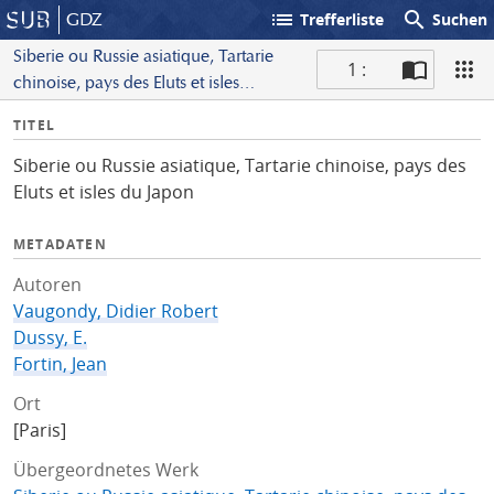
list
search
GDZ
Trefferliste
Suchen
Siberie ou Russie asiatique, Tartarie
1 :
chinoise, pays des Eluts et isles
S
du Japon
I
TITEL
c
n
a
Siberie ou Russie asiatique, Tartarie chinoise, pays des
f
n
Eluts et isles du Japon
o
METADATEN
Autoren
Vaugondy, Didier Robert
Dussy, E.
Fortin, Jean
Ort
[Paris]
Übergeordnetes Werk