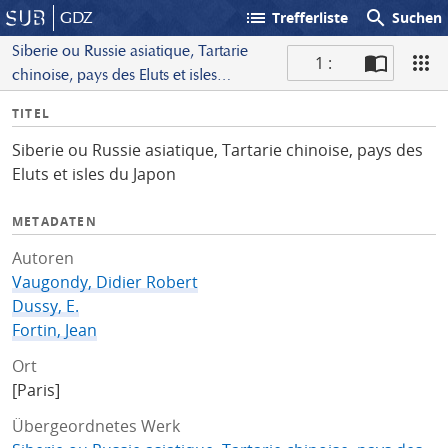
list
search
GDZ
Trefferliste
Suchen
Siberie ou Russie asiatique, Tartarie
1 :
chinoise, pays des Eluts et isles
S
du Japon
I
TITEL
c
n
a
Siberie ou Russie asiatique, Tartarie chinoise, pays des
f
n
Eluts et isles du Japon
o
METADATEN
Autoren
Vaugondy, Didier Robert
Dussy, E.
Fortin, Jean
Ort
[Paris]
Übergeordnetes Werk