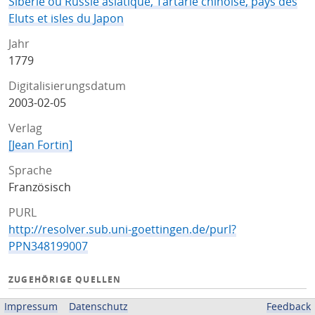
Siberie ou Russie asiatique, Tartarie chinoise, pays des
Eluts et isles du Japon
Jahr
1779
Digitalisierungsdatum
2003-02-05
Verlag
[Jean Fortin]
Sprache
Französisch
PURL
http://resolver.sub.uni-goettingen.de/purl?
PPN348199007
ZUGEHÖRIGE QUELLEN
OPAC
Impressum
Datenschutz
Feedback