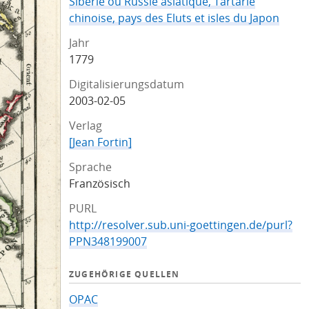
Siberie ou Russie asiatique, Tartarie
chinoise, pays des Eluts et isles du Japon
Jahr
1779
Digitalisierungsdatum
2003-02-05
Verlag
[Jean Fortin]
Sprache
Französisch
PURL
http://resolver.sub.uni-goettingen.de/purl?
PPN348199007
ZUGEHÖRIGE QUELLEN
OPAC