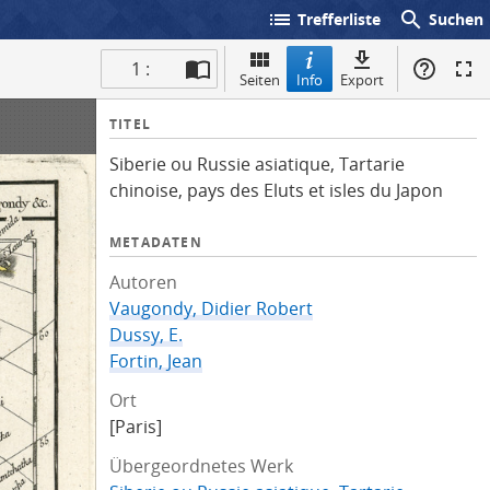
list
search
Trefferliste
Suchen
1 :
Seiten
Info
Export
I
TITEL
n
Siberie ou Russie asiatique, Tartarie
f
chinoise, pays des Eluts et isles du Japon
o
METADATEN
Autoren
Vaugondy, Didier Robert
Dussy, E.
Fortin, Jean
Ort
[Paris]
Übergeordnetes Werk