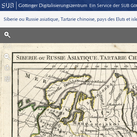
Göttinger Digitalisierungszentrum
Ein Service der SUB Gö
Siberie ou Russie asiatique, Tartarie chinoise, pays des Eluts et is
S
c
a
n