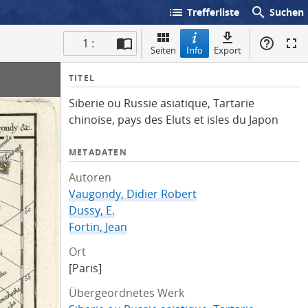
list
search
Trefferliste
Suchen
1 :
Seiten
Info
Export
I
TITEL
n
Siberie ou Russie asiatique, Tartarie
f
chinoise, pays des Eluts et isles du Japon
o
METADATEN
Autoren
Vaugondy, Didier Robert
Dussy, E.
Fortin, Jean
Ort
[Paris]
Übergeordnetes Werk