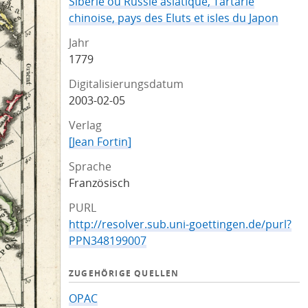
Siberie ou Russie asiatique, Tartarie
chinoise, pays des Eluts et isles du Japon
Jahr
1779
Digitalisierungsdatum
2003-02-05
Verlag
[Jean Fortin]
Sprache
Französisch
PURL
http://resolver.sub.uni-goettingen.de/purl?
PPN348199007
ZUGEHÖRIGE QUELLEN
OPAC