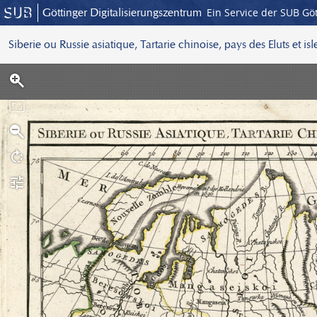
Göttinger Digitalisierungszentrum
Ein Service der SUB Gö
Siberie ou Russie asiatique, Tartarie chinoise, pays des Eluts et is
S
c
a
n