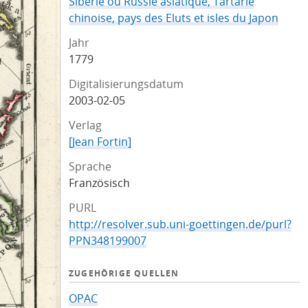
Siberie ou Russie asiatique, Tartarie
chinoise, pays des Eluts et isles du Japon
Jahr
1779
Digitalisierungsdatum
2003-02-05
Verlag
[Jean Fortin]
Sprache
Französisch
PURL
http://resolver.sub.uni-goettingen.de/purl?
PPN348199007
ZUGEHÖRIGE QUELLEN
OPAC