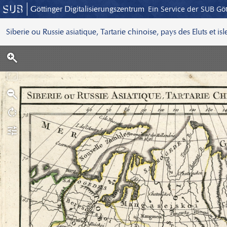
Göttinger Digitalisierungszentrum
Ein Service der SUB Gö
Siberie ou Russie asiatique, Tartarie chinoise, pays des Eluts et is
S
c
a
n