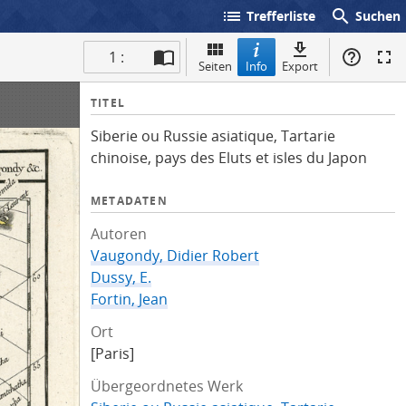
list
search
Trefferliste
Suchen
1 :
Seiten
Info
Export
I
TITEL
n
Siberie ou Russie asiatique, Tartarie
f
chinoise, pays des Eluts et isles du Japon
o
METADATEN
Autoren
Vaugondy, Didier Robert
Dussy, E.
Fortin, Jean
Ort
[Paris]
Übergeordnetes Werk