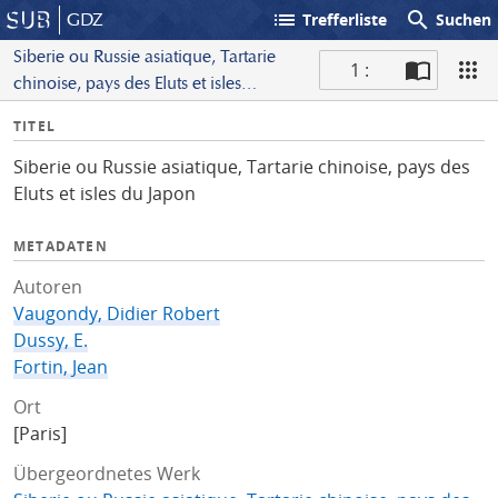
list
search
GDZ
Trefferliste
Suchen
Siberie ou Russie asiatique, Tartarie
1 :
chinoise, pays des Eluts et isles
S
du Japon
I
TITEL
c
n
a
Siberie ou Russie asiatique, Tartarie chinoise, pays des
f
n
Eluts et isles du Japon
o
METADATEN
Autoren
Vaugondy, Didier Robert
Dussy, E.
Fortin, Jean
Ort
[Paris]
Übergeordnetes Werk