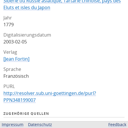
Siberie ou Russie asiatique, Tartarie chinoise, pays des
Eluts et isles du Japon
Jahr
1779
Digitalisierungsdatum
2003-02-05
Verlag
[Jean Fortin]
Sprache
Französisch
PURL
http://resolver.sub.uni-goettingen.de/purl?
PPN348199007
ZUGEHÖRIGE QUELLEN
OPAC
Impressum
Datenschutz
Feedback