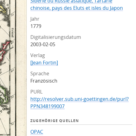
Siberie ou Russie asiatique, Tartarie
chinoise, pays des Eluts et isles du Japon
Jahr
1779
Digitalisierungsdatum
2003-02-05
Verlag
[Jean Fortin]
Sprache
Französisch
PURL
http://resolver.sub.uni-goettingen.de/purl?
PPN348199007
ZUGEHÖRIGE QUELLEN
OPAC