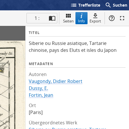
list
search
Trefferliste
Suchen
1 :
Seiten
Info
Export
I
TITEL
n
Siberie ou Russie asiatique, Tartarie
f
chinoise, pays des Eluts et isles du Japon
o
METADATEN
Autoren
Vaugondy, Didier Robert
Dussy, E.
Fortin, Jean
Ort
[Paris]
Übergeordnetes Werk