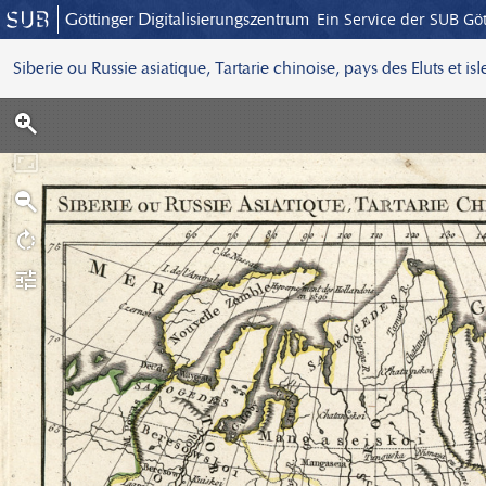
Göttinger Digitalisierungszentrum
Ein Service der SUB Gö
Siberie ou Russie asiatique, Tartarie chinoise, pays des Eluts et is
S
c
a
n