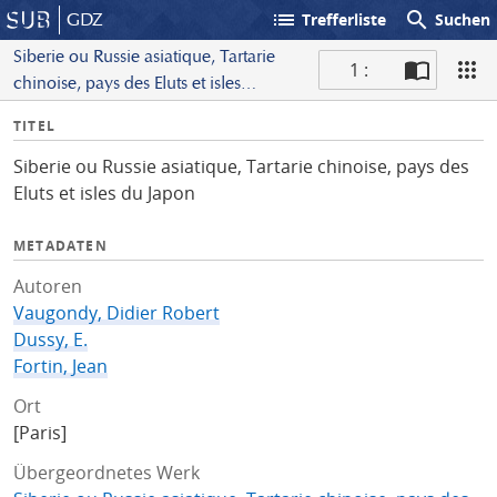
list
search
GDZ
Trefferliste
Suchen
Siberie ou Russie asiatique, Tartarie
1 :
chinoise, pays des Eluts et isles
S
du Japon
I
TITEL
c
n
a
Siberie ou Russie asiatique, Tartarie chinoise, pays des
f
n
Eluts et isles du Japon
o
METADATEN
Autoren
Vaugondy, Didier Robert
Dussy, E.
Fortin, Jean
Ort
[Paris]
Übergeordnetes Werk