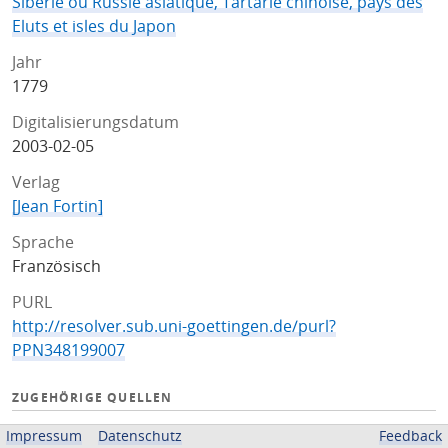
Siberie ou Russie asiatique, Tartarie chinoise, pays des
Eluts et isles du Japon
Jahr
1779
Digitalisierungsdatum
2003-02-05
Verlag
[Jean Fortin]
Sprache
Französisch
PURL
http://resolver.sub.uni-goettingen.de/purl?
PPN348199007
ZUGEHÖRIGE QUELLEN
OPAC
Impressum
Datenschutz
Feedback