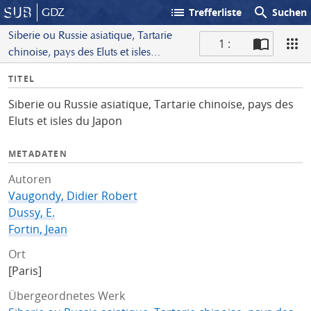
list
search
GDZ
Trefferliste
Suchen
Siberie ou Russie asiatique, Tartarie
1 :
chinoise, pays des Eluts et isles
S
du Japon
I
TITEL
c
n
a
Siberie ou Russie asiatique, Tartarie chinoise, pays des
f
n
Eluts et isles du Japon
o
METADATEN
Autoren
Vaugondy, Didier Robert
Dussy, E.
Fortin, Jean
Ort
[Paris]
Übergeordnetes Werk