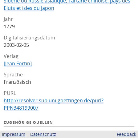
Siberie ou Russie asiatique, Tartarie chinoise, pays des
Eluts et isles du Japon
Jahr
1779
Digitalisierungsdatum
2003-02-05
Verlag
[Jean Fortin]
Sprache
Französisch
PURL
http://resolver.sub.uni-goettingen.de/purl?
PPN348199007
ZUGEHÖRIGE QUELLEN
OPAC
Impressum
Datenschutz
Feedback