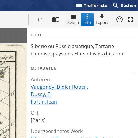
list
search
Trefferliste
Suchen
1 :
Seiten
Info
Export
I
TITEL
n
Siberie ou Russie asiatique, Tartarie
f
chinoise, pays des Eluts et isles du Japon
o
METADATEN
Autoren
Vaugondy, Didier Robert
Dussy, E.
Fortin, Jean
Ort
[Paris]
Übergeordnetes Werk