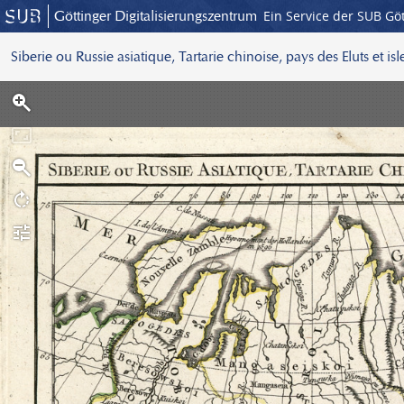
Göttinger Digitalisierungszentrum
Ein Service der SUB Gö
Siberie ou Russie asiatique, Tartarie chinoise, pays des Eluts et is
S
c
a
n