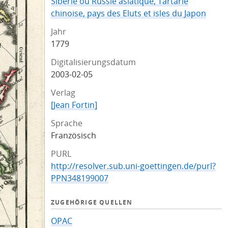
Siberie ou Russie asiatique, Tartarie
chinoise, pays des Eluts et isles du Japon
Jahr
1779
Digitalisierungsdatum
2003-02-05
Verlag
[Jean Fortin]
Sprache
Französisch
PURL
http://resolver.sub.uni-goettingen.de/purl?
PPN348199007
ZUGEHÖRIGE QUELLEN
OPAC