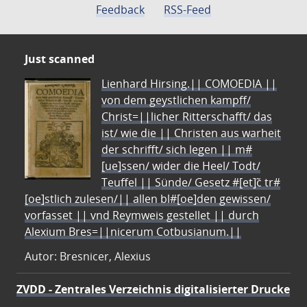
Feedback
RSS-Feed
Just scanned
Lienhard Hirsing.|| COMOEDIA ||
von dem geystlichen kampff/
Christ=||licher Ritterschafft/ das
ist/ wie die || Christen aus warheit
der schrifft/ sich legen || m#
[ue]ssen/ wider die Heel/ Todt/
Teuffel || Sünde/ Gesetz #[et]c̃ tr#
[oe]stlich zulesen/|| allen bl#[oe]den gewissen/
vorfasset || vnd Reymweis gestellet || durch
Alexium Bres=||nicerum Cotbusianum.||
Autor: Bresnicer, Alexius
ZVDD - Zentrales Verzeichnis digitalisierter Drucke