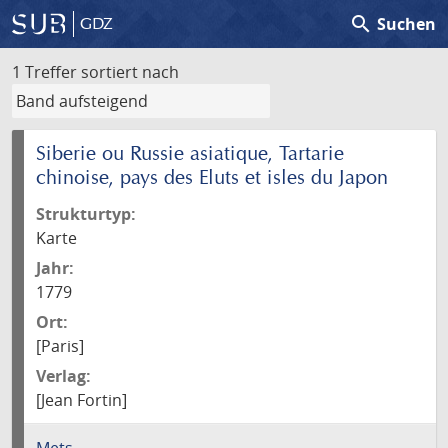
search
Suchen
GDZ
1 Treffer
sortiert nach
Siberie ou Russie asiatique, Tartarie
chinoise, pays des Eluts et isles du Japon
Strukturtyp:
Karte
Jahr:
1779
Ort:
[Paris]
Verlag:
[Jean Fortin]