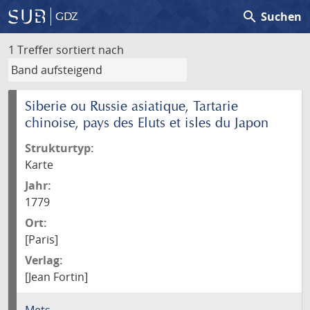
search
Suchen
GDZ
1 Treffer
sortiert nach
Siberie ou Russie asiatique, Tartarie
chinoise, pays des Eluts et isles du Japon
Strukturtyp:
Karte
Jahr:
1779
Ort:
[Paris]
Verlag:
[Jean Fortin]