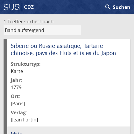
search
Suchen
GDZ
1 Treffer
sortiert nach
Siberie ou Russie asiatique, Tartarie
chinoise, pays des Eluts et isles du Japon
Strukturtyp:
Karte
Jahr:
1779
Ort:
[Paris]
Verlag:
[Jean Fortin]