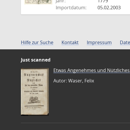
Jahr:
1779
Importdatum:
05.02.2003
Hilfe zur Suche
Kontakt
Impressum
Date
Just scanned
Etwas Angenehmes und Nützliches 
Autor: Waser, Felix