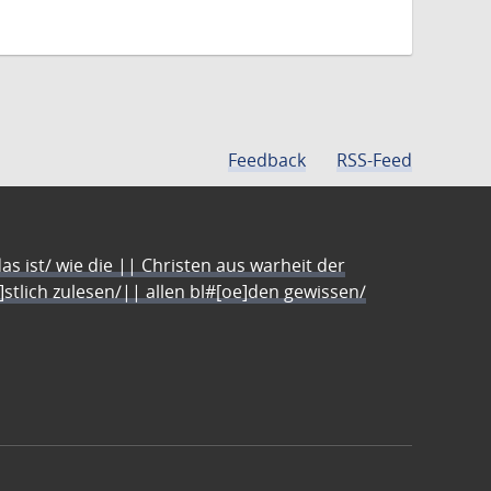
Feedback
RSS-Feed
s ist/ wie die || Christen aus warheit der
e]stlich zulesen/|| allen bl#[oe]den gewissen/