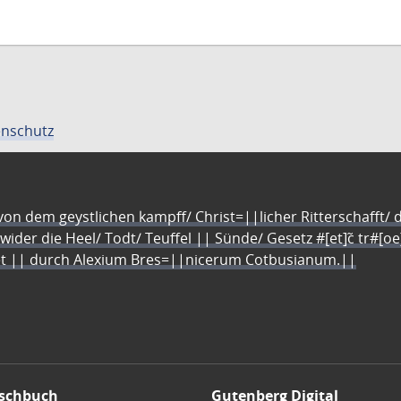
nschutz
n dem geystlichen kampff/ Christ=||licher Ritterschafft/ da
 wider die Heel/ Todt/ Teuffel || Sünde/ Gesetz #[et]c̃ tr#[o
let || durch Alexium Bres=||nicerum Cotbusianum.||
schbuch
Gutenberg Digital