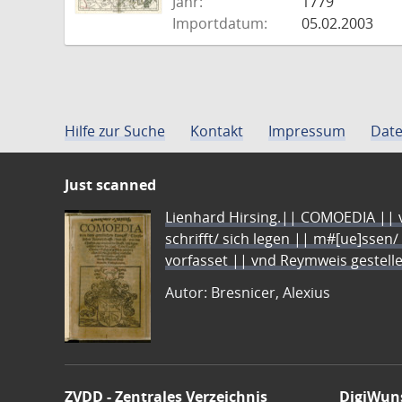
Jahr:
1779
Importdatum:
05.02.2003
Hilfe zur Suche
Kontakt
Impressum
Date
Just scanned
Lienhard Hirsing.|| COMOEDIA || vo
schrifft/ sich legen || m#[ue]ssen/
vorfasset || vnd Reymweis gestel
Autor: Bresnicer, Alexius
ZVDD - Zentrales Verzeichnis
DigiWun