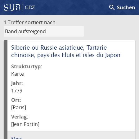
search
Suchen
GDZ
1 Treffer
sortiert nach
Siberie ou Russie asiatique, Tartarie
chinoise, pays des Eluts et isles du Japon
Strukturtyp:
Karte
Jahr:
1779
Ort:
[Paris]
Verlag:
[Jean Fortin]