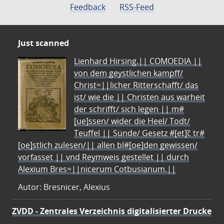
Feedback
RSS-Feed
Just scanned
Lienhard Hirsing.|| COMOEDIA ||
von dem geystlichen kampff/
Christ=||licher Ritterschafft/ das
ist/ wie die || Christen aus warheit
der schrifft/ sich legen || m#
[ue]ssen/ wider die Heel/ Todt/
Teuffel || Sünde/ Gesetz #[et]c̃ tr#
[oe]stlich zulesen/|| allen bl#[oe]den gewissen/
vorfasset || vnd Reymweis gestellet || durch
Alexium Bres=||nicerum Cotbusianum.||
Autor: Bresnicer, Alexius
ZVDD - Zentrales Verzeichnis digitalisierter Drucke