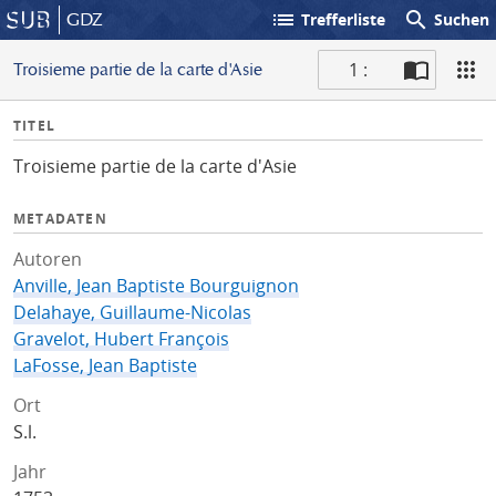
list
search
GDZ
Trefferliste
Suchen
1 :
Troisieme partie de la carte d'Asie
S
I
TITEL
c
n
a
Troisieme partie de la carte d'Asie
f
n
o
METADATEN
Autoren
Anville, Jean Baptiste Bourguignon
Delahaye, Guillaume-Nicolas
Gravelot, Hubert François
LaFosse, Jean Baptiste
Ort
S.l.
Jahr