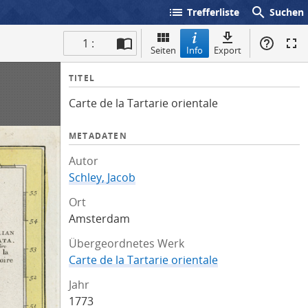
list
search
Trefferliste
Suchen
1 :
Seiten
Info
Export
I
TITEL
n
Carte de la Tartarie orientale
f
o
METADATEN
Autor
Schley, Jacob
Ort
Amsterdam
Übergeordnetes Werk
Carte de la Tartarie orientale
Jahr
1773