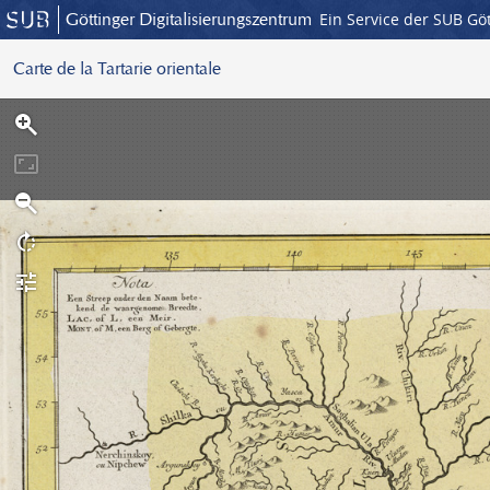
Göttinger Digitalisierungszentrum
Ein Service der SUB Gö
Carte de la Tartarie orientale
S
c
a
n