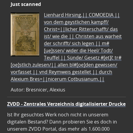
Just scanned
Lienhard Hirsing.|| COMOEDIA ||
von dem geystlichen kampff/
Christ=||licher Ritterschafft/ das
ist/ wie die || Christen aus warheit
der schrifft/ sich legen || m#
[ue]ssen/ wider die Heel/ Todt/
Teuffel || Sünde/ Gesetz #[et]c̃ tr#
[oe]stlich zulesen/|| allen bl#[oe]den gewissen/
vorfasset || vnd Reymweis gestellet || durch
Alexium Bres=||nicerum Cotbusianum.||
Autor: Bresnicer, Alexius
ZVDD - Zentrales Verzeichnis digitalisierter Drucke
Ist Ihr gesuchtes Werk noch nicht in unserem
digitalen Bestand? Dann probieren Sie es doch in
unserem ZVDD Portal, das mehr als 1.600.000