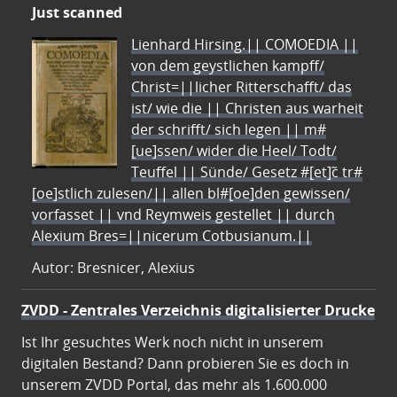
Just scanned
Lienhard Hirsing.|| COMOEDIA ||
von dem geystlichen kampff/
Christ=||licher Ritterschafft/ das
ist/ wie die || Christen aus warheit
der schrifft/ sich legen || m#
[ue]ssen/ wider die Heel/ Todt/
Teuffel || Sünde/ Gesetz #[et]c̃ tr#
[oe]stlich zulesen/|| allen bl#[oe]den gewissen/
vorfasset || vnd Reymweis gestellet || durch
Alexium Bres=||nicerum Cotbusianum.||
Autor: Bresnicer, Alexius
ZVDD - Zentrales Verzeichnis digitalisierter Drucke
Ist Ihr gesuchtes Werk noch nicht in unserem
digitalen Bestand? Dann probieren Sie es doch in
unserem ZVDD Portal, das mehr als 1.600.000