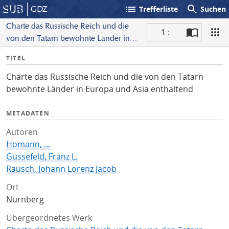
list
search
GDZ
Trefferliste
Suchen
Charte das Russische Reich und die
1 :
von den Tatarn bewohnte Länder in
S
Europa und Asia enthaltend
I
TITEL
c
n
a
Charte das Russische Reich und die von den Tatarn
f
n
bewohnte Länder in Europa und Asia enthaltend
o
METADATEN
Autoren
Homann, ...
Güssefeld, Franz L.
Rausch, Johann Lorenz Jacob
Ort
Nürnberg
Übergeordnetes Werk