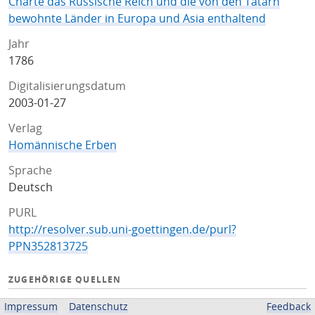
Charte das Russische Reich und die von den Tatarn
bewohnte Länder in Europa und Asia enthaltend
Jahr
1786
Digitalisierungsdatum
2003-01-27
Verlag
Homännische Erben
Sprache
Deutsch
PURL
http://resolver.sub.uni-goettingen.de/purl?
PPN352813725
ZUGEHÖRIGE QUELLEN
OPAC
Impressum
Datenschutz
Feedback