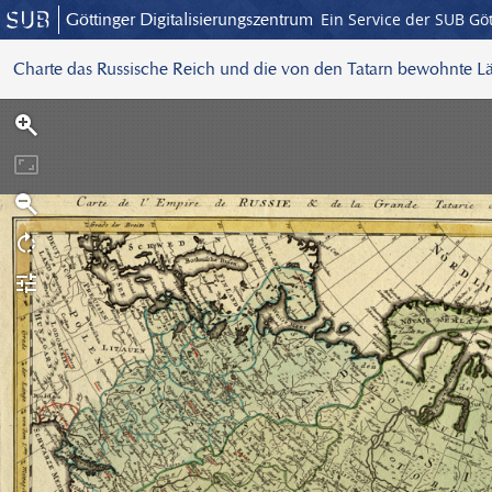
Göttinger Digitalisierungszentrum
Ein Service der SUB Gö
Charte das Russische Reich und die von den Tatarn bewohnte Lä
S
c
a
n