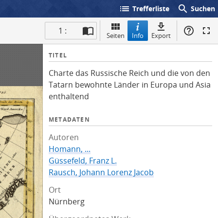
list
search
Trefferliste
Suchen
1 :
Seiten
Info
Export
I
TITEL
n
Charte das Russische Reich und die von den
f
Tatarn bewohnte Länder in Europa und Asia
o
enthaltend
METADATEN
Autoren
Homann, ...
Güssefeld, Franz L.
Rausch, Johann Lorenz Jacob
Ort
Nürnberg